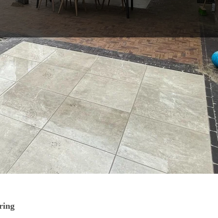
 zorgen voor
een
en greep uit onze werkzaamheden.
ring