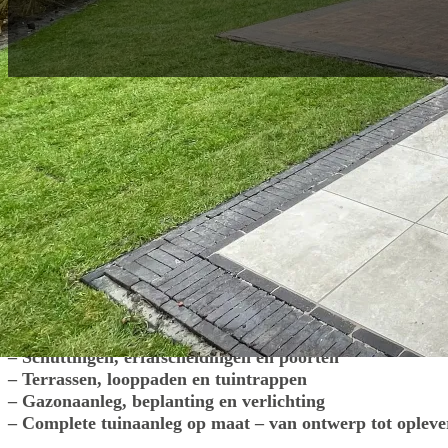
U wilt een strakke tuin, zonder gedoe. Wij
heldere afspraken, slimme oplossingen en 
professionele uitvoering.
Benieuwd wat wij voor uw tuin kunnen betekenen? Dit is e
– Sierbestrating en opritten
– Overkappingen, pergola’s en vlonders
– Schuttingen, erfafscheidingen en poorten
– Terrassen, looppaden en tuintrappen
– Gazonaanleg, beplanting en verlichting
– Complete tuinaanleg op maat – van ontwerp tot opleve