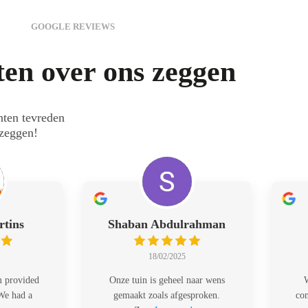
GOOGLE REVIEWS
en over ons zeggen
nten tevreden
 zeggen!
rtins
Shaban Abdulrahman
18/02/2025
m provided
Onze tuin is geheel naar wens
W
 We had a
gemaakt zoals afgesproken.
com