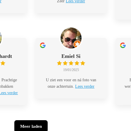
r
Zeer
Lees verder
hardt
Emiel Si
19/01/2025
 Prachtige
U ziet een voor en ná foto van
embakken
onze achtertuin.
Lees verder
wer
Lees verder
Meer laden