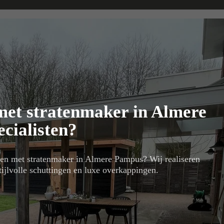
 met stratenmaker in Almere
cialisten?
cten met stratenmaker in Almere Pampus? Wij realiseren
stijlvolle schuttingen en luxe overkappingen.