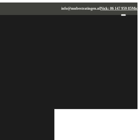
info@mnbestratingen.nl
Nick: 06 147 959 85
Micha