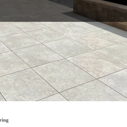
schap: zo
t uitvoering,
luxe tuinaanleg. Een greep uit ons aanbod:
ring