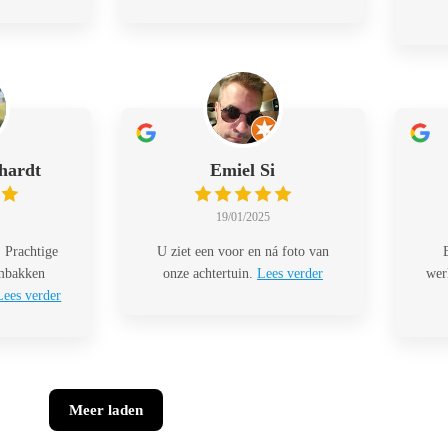
hardt
Emiel Si
19/01/2025
 Prachtige
U ziet een voor en ná foto van
embakken
onze achtertuin.
Lees verder
wer
Lees verder
Meer laden