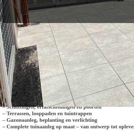
Heldere afspraken, korte lijnen en vakman
pakken wij elk tuinproject aan. Van idee to
wij regelen het.
Onze werkzaamheden variëren van praktische bestrating tot 
– Sierbestrating en opritten
– Overkappingen, pergola’s en vlonders
– Schuttingen, erfafscheidingen en poorten
– Terrassen, looppaden en tuintrappen
– Gazonaanleg, beplanting en verlichting
– Complete tuinaanleg op maat – van ontwerp tot opleve