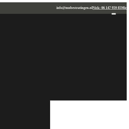
info@mnbestratingen.nl
Nick: 06 147 959 85
Micha