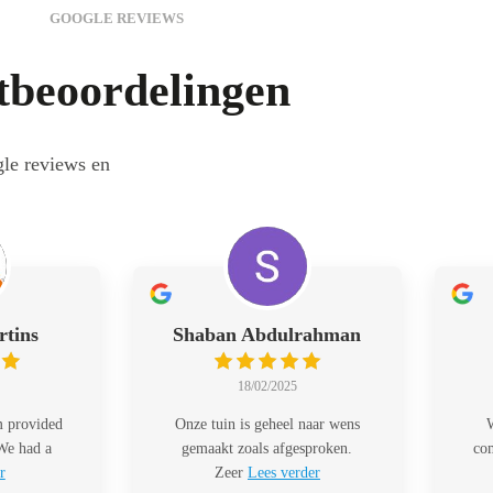
GOOGLE REVIEWS
tbeoordelingen
gle reviews en
rtins
Shaban Abdulrahman
18/02/2025
m provided
Onze tuin is geheel naar wens
W
 We had a
gemaakt zoals afgesproken.
com
r
Zeer
Lees verder