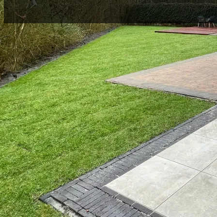
Wij werken efficiënt en helder: duidelijke commun
strak werk en advies waar nodig. Zo krijgt u precie
tuin die u voor ogen hebt.
Onze werkzaamheden variëren van praktische bestrating tot luxe tuin
– Sierbestrating en opritten
– Overkappingen, pergola’s en vlonders
– Schuttingen, erfafscheidingen en poorten
– Terrassen, looppaden en tuintrappen
– Gazonaanleg, beplanting en verlichting
– Complete tuinaanleg op maat – van ontwerp tot oplevering
In Almere Buiten en omstreken zijn wij een bekende naam voor tuina
Daarom bent u verzekerd van vakwerk dat past bij uw wensen én de l
Vraag vandaag nog een vrijblijvende offerte aan.