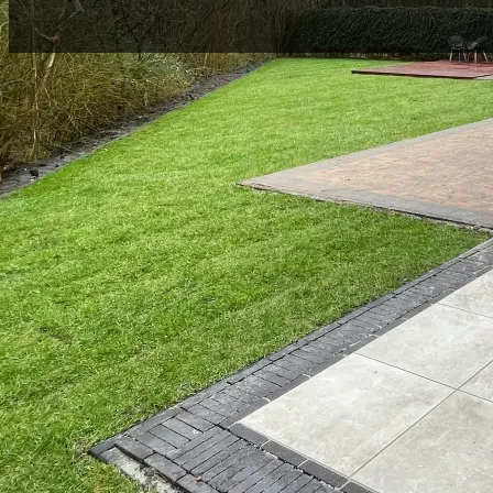
Wij werken efficiënt en helder: duidelijke commun
strak werk en advies waar nodig. Zo krijgt u precie
tuin die u voor ogen hebt.
Onze werkzaamheden variëren van praktische bestrating tot luxe tuin
– Sierbestrating en opritten
– Overkappingen, pergola’s en vlonders
– Schuttingen, erfafscheidingen en poorten
– Terrassen, looppaden en tuintrappen
– Gazonaanleg, beplanting en verlichting
– Complete tuinaanleg op maat – van ontwerp tot oplevering
Met veel projecten in Almere Stad weten wij precies waar we reken
Uw tuin is bij ons in goede handen – van het eerste idee tot het eindres
Ontvang snel een vrijblijvende offerte voor uw