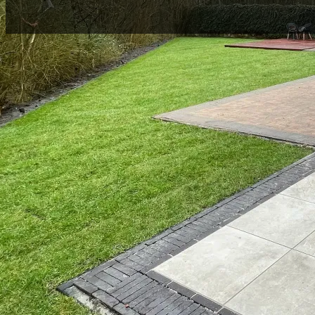
Geen ingewikkeld gedoe, gewoon vakwerk. We den
met u mee, geven eerlijk advies en leveren een tuin
klopt.
Wij verzorgen alles rondom de aanleg van uw tuin. Denk hierbij aan:
– Sierbestrating en opritten
– Overkappingen, pergola’s en vlonders
– Schuttingen, erfafscheidingen en poorten
– Terrassen, looppaden en tuintrappen
– Gazonaanleg, beplanting en verlichting
– Complete tuinaanleg op maat – van ontwerp tot oplevering
In Almere Haven en omstreken zijn wij een bekende naam voor tuina
Daarom bent u verzekerd van vakwerk dat past bij uw wensen én de l
Vraag vandaag nog een vrijblijvende offerte aan.