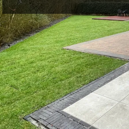
U wilt een strakke tuin, zonder gedoe. Wij zorgen 
heldere afspraken, slimme oplossingen en een
professionele uitvoering.
Wat wij zoal realiseren? Van bestrating tot complete tuinen: wij regele
– Sierbestrating en opritten
– Overkappingen, pergola’s en vlonders
– Schuttingen, erfafscheidingen en poorten
– Terrassen, looppaden en tuintrappen
– Gazonaanleg, beplanting en verlichting
– Complete tuinaanleg op maat – van ontwerp tot oplevering
Met veel projecten in Almere Buiten weten wij precies waar we rek
Zo weet u zeker dat uw tuinproject in betrouwbare handen is.
Neem contact op voor een gratis en vrijblijvende