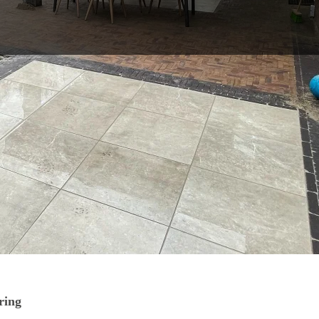
schap: zo
t uitvoering,
rbij aan:
ring