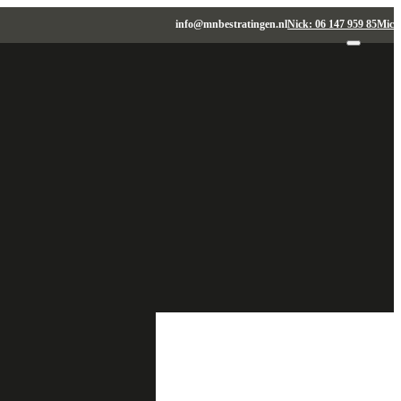
info@mnbestratingen.nl
Nick: 06 147 959 85
Micha