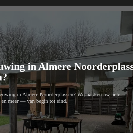
euwing in Almere Noorderplas
n?
rnieuwing in Almere Noorderplassen? Wij pakken uw hele
en en meer — van begin tot eind.