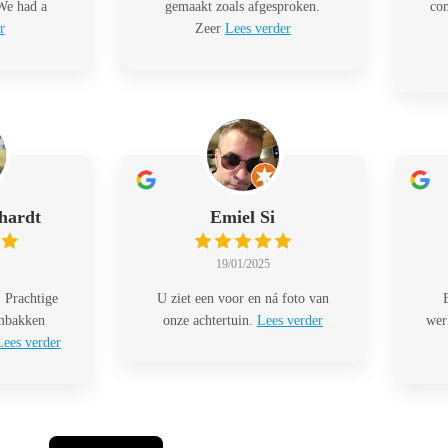
 We had a
gemaakt zoals afgesproken.
com
r
Zeer
Lees verder
hardt
Emiel Si
19/01/2025
 Prachtige
U ziet een voor en ná foto van
embakken
onze achtertuin.
Lees verder
wer
Lees verder