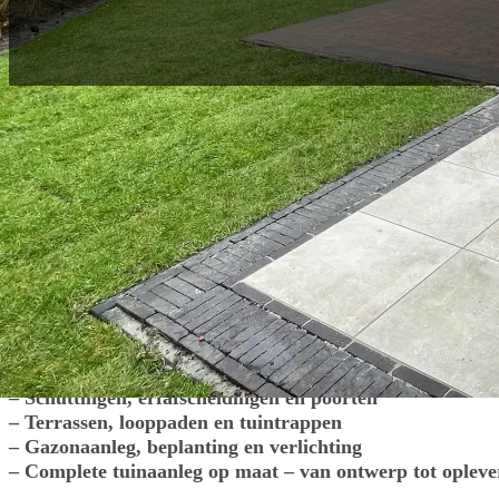
Heldere afspraken, korte lijnen en vakman
pakken wij elk tuinproject aan. Van idee to
wij regelen het.
Wij verzorgen alles rondom de aanleg van uw tuin. Denk hie
– Sierbestrating en opritten
– Overkappingen, pergola’s en vlonders
– Schuttingen, erfafscheidingen en poorten
– Terrassen, looppaden en tuintrappen
– Gazonaanleg, beplanting en verlichting
– Complete tuinaanleg op maat – van ontwerp tot opleve