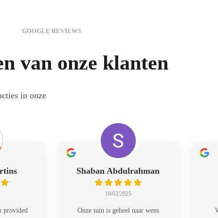
GOOGLE REVIEWS
n van onze klanten
cties in onze
rtins
Shaban Abdulrahman
18/02/2025
m provided
Onze tuin is geheel naar wens
W